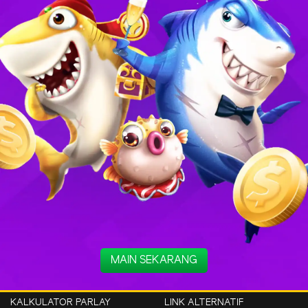
MAIN SEKARANG
KALKULATOR PARLAY
LINK ALTERNATIF