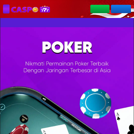
×
CASPO77
CASPO77 Mobile App
MASUK
DAFTAR
Poker
BERANDA