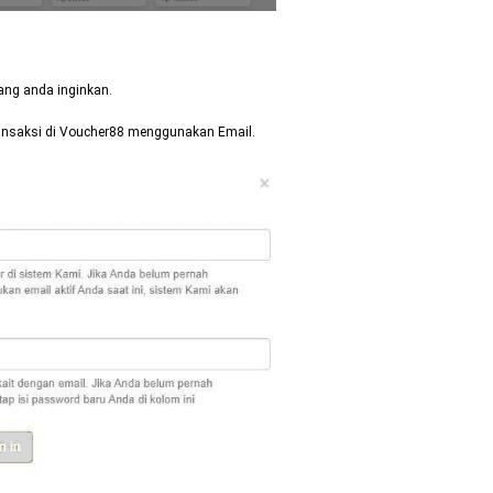
ang anda inginkan.
ransaksi di Voucher88 menggunakan Email.