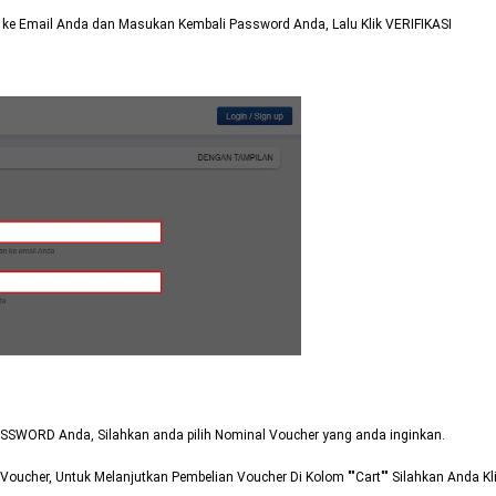
 ke Email Anda dan Masukan Kembali Password Anda, Lalu Klik VERIFIKASI
ASSWORD Anda, Silahkan anda pilih Nominal Voucher yang anda inginkan.
ucher, Untuk Melanjutkan Pembelian Voucher Di Kolom ""Cart"" Silahkan Anda Klik