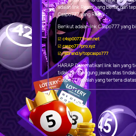
Link alternatif haruslah link yang da
adalah link Resmi yang benar dan tepa
Caspo777 yang Resmi :
Berikut adalah link Caspo777 yang bis
☑️
c4sp00777main.net
☑️
caspo777pro.xyz
☑️
rebrand.ly/topcaspo777
HARAP Diperhatikan! link lain yang t
tidak bertanggung jawab atas tindak
Caspo777 adalah yang tertera diatas