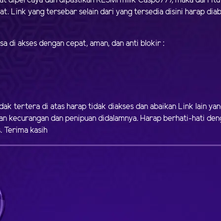
pat dipercaya dan dipastikan RESMI milik Caspo777, maka dari itu l
t. Link yang tersebar selain dari yang tersedia disini harap diab
a di akses dengan cepat, aman, dan anti blokir :
idak tertera di atas harap tidak diakses dan abaikan Link lain
an kecurangan dan penipuan didalamnya. Harap berhati-hati deng
. Terima kasih