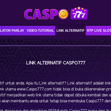
LATOR PARLAY
VIDEO-TUTORIAL
LINK ALTERNATIF
RTP LIVE SLO
LINK ALTERNATIF CASPO777
 untuk anda. Apa itu Link alternatif? Link alternatif adalah li
ka link utama www.Caspo777.com tidak bisa di buka dikarenakan p
ositif menjadikan web link utama tidak dapat dibuka kembali da
ini akan membantu anda untuk tetap bisa membuka Caspo777 deng