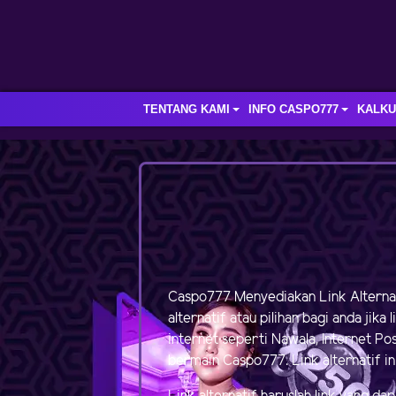
TENTANG KAMI
INFO CASPO777
KALKU
Caspo777 Menyediakan Link Alternatif
alternatif atau pilihan bagi anda ji
internet seperti Nawala, Internet P
bermain Caspo777. Link alternatif 